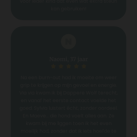
voor ieder kind dat even wat extra steun
kan gebruiken!
Naomi, 37 jaar
Na een burn-out had ik moeite om weer
grip te krijgen op mijn gevoel en energie.
Via via kwam ik bij Dappere Wolf terecht,
en vanaf het eerste contact voelde het
goed. Sylvia luistert écht, zonder oordeel.
En Maeve... die hond voelt alles aan. Ze
kwam bij me liggen toen ik het even
moeilijk had, zonder dat ik iets hoefde te