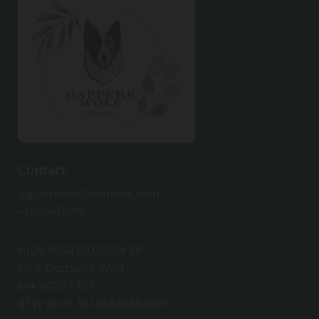
Contact
dapperewolf@outlook.com
+31616617699
NL09 INGB 01035124 38
t.n.v. Dappere Wolf
kvk 90377737
BTW ID nr. NL136349882B01