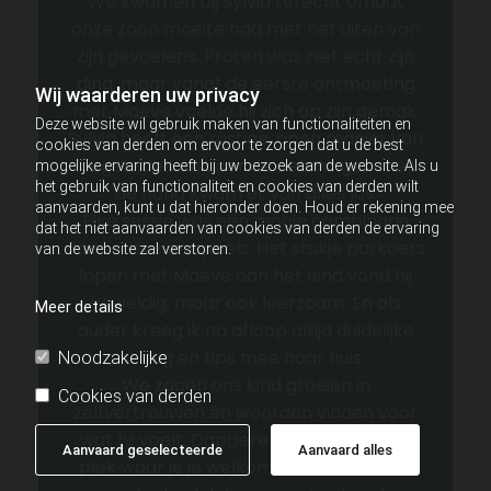
We kwamen bij Sylvia terecht omdat
onze zoon moeite had met het uiten van
zijn gevoelens. Praten was niet echt zijn
ding, maar vanaf de eerste ontmoeting
Wij waarderen uw privacy
met Maeve voelde hij zich op zijn gemak.
Deze website wil gebruik maken van functionaliteiten en
Sylvia heeft een rustige, open manier van
cookies van derden om ervoor te zorgen dat u de best
begeleiden en door de oefeningen met
mogelijke ervaring heeft bij uw bezoek aan de website. Als u
het gebruik van functionaliteit en cookies van derden wilt
de hond kwam er van alles los.
aanvaarden, kunt u dat hieronder doen. Houd er rekening mee
Elke sessie was een mooie combinatie
dat het niet aanvaarden van cookies van derden de ervaring
van serieus en speels. Het stukje parkoers
van de website zal verstoren.
lopen met Maeve aan het eind vond hij
geweldig, maar ook leerzaam. En als
Meer details
ouder kreeg ik na afloop altijd duidelijke
uitleg en tips mee naar huis.
Noodzakelijke
We zagen ons kind groeien in
Cookies van derden
zelfvertrouwen én woorden vinden voor
wat hij voelt. Dappere Wolf is echt een
Aanvaard geselecteerde
Aanvaard alles
plek waar je je welkom voelt. Aanrader