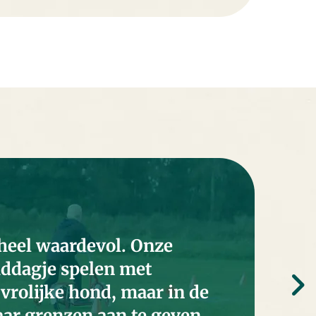
heel waardevol. Onze
iddagje spelen met
 vrolijke hond, maar in de
aar grenzen aan te geven.