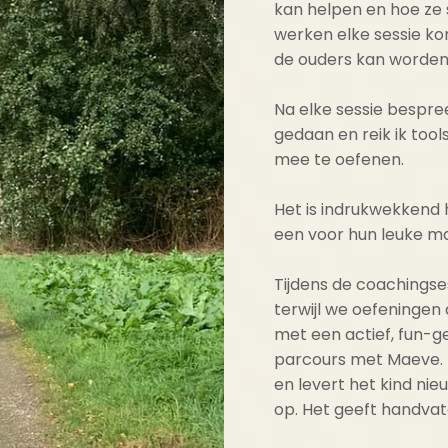
kan helpen en hoe ze 
werken elke sessie ko
de ouders kan worden 
Na elke sessie bespr
gedaan en reik ik too
mee te oefenen.
Het is indrukwekkend 
een voor hun leuke m
Tijdens de coachingse
terwijl we oefeningen 
met een actief, fun-g
parcours met Maeve. D
en levert het kind ni
op. Het geeft handvat