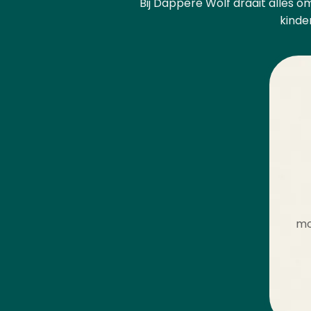
Bij Dappere Wolf draait alles om
kinde
mo