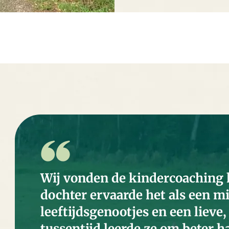
Wij vonden de kindercoaching 
dochter ervaarde het als een m
leeftijdsgenootjes en een lieve,
tussentijd leerde ze om beter h