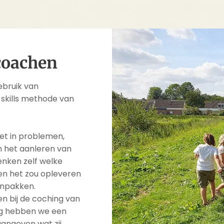
coachen
ebruik van
 skills methode van
iet in problemen,
m het aanleren van
nken zelf welke
hen het zou opleveren
aanpakken.
en bij de coching van
ng hebben we een
angeven wat zij