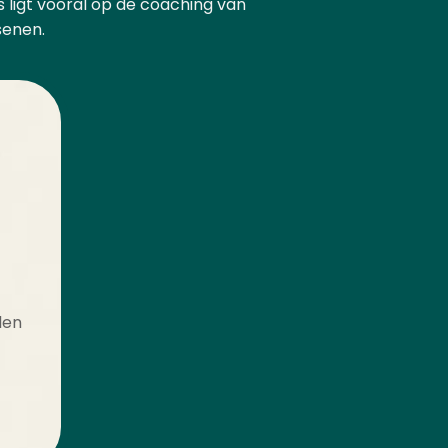
us ligt vooral op de coaching van
senen.
len